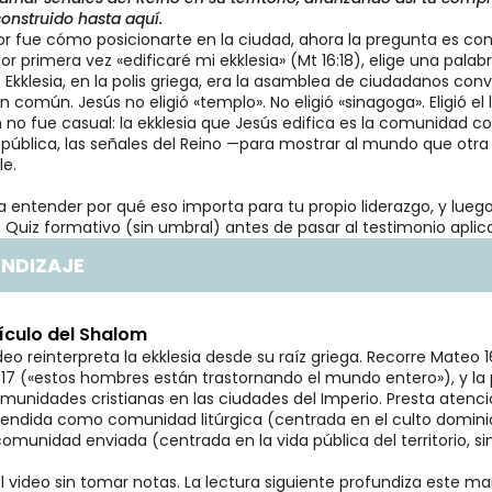
onstruido hasta aquí.
ior fue cómo posicionarte en la ciudad, ahora la pregunta es con
r primera vez «edificaré mi ekklesia» (Mt 16:18), elige una palab
ca. Ekklesia, en la polis griega, era la asamblea de ciudadanos co
en común. Jesús no eligió «templo». No eligió «sinagoga». Eligió el
 no fue casual: la ekklesia que Jesús edifica es la comunidad 
 pública, las señales del Reino —para mostrar al mundo que otra
le.
a entender por qué eso importa para tu propio liderazgo, y luego 
uiz formativo (sin umbral) antes de pasar al testimonio aplica
ENDIZAJE
hículo del Shalom
deo reinterpreta la ekklesia desde su raíz griega. Recorre Mateo 1
s 17 («estos hombres están trastornando el mundo entero»), y la
munidades cristianas en las ciudades del Imperio. Presta atenci
ntendida como comunidad litúrgica (centrada en el culto dominica
munidad enviada (centrada en la vida pública del territorio, si
l video sin tomar notas. La lectura siguiente profundiza este 