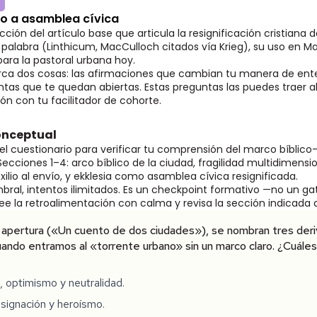
lo a asamblea cívica
cción del artículo base que articula la resignificación cristiana d
la palabra (Linthicum, MacCulloch citados vía Krieg), su uso en M
para la pastoral urbana hoy.
ca dos cosas: las afirmaciones que cambian tu manera de ente
guntas que te quedan abiertas. Estas preguntas las puedes traer a
ón con tu facilitador de cohorte.
onceptual
l cuestionario para verificar tu comprensión del marco bíblic
Secciones 1–4: arco bíblico de la ciudad, fragilidad multidimen
exilio al envío, y ekklesia como asamblea cívica resignificada.
bral, intentos ilimitados. Es un checkpoint formativo —no un gat
ee la retroalimentación con calma y revisa la sección indicada 
de apertura («Un cuento de dos ciudades»), se nombran tres de
ando entramos al «torrente urbano» sin un marco claro. ¿Cuáles
 optimismo y neutralidad.
esignación y heroísmo.