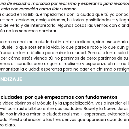
ura de escucha marcada por realismo y esperanza para recono
n esta conversación como líder urbano.
la ciudad en la Biblia, empezamos con la ciudad que tú ya cono
—con tensiones, desigualdades, historias, posibilidades— y lle
 de verla y de interpretarla. Algunas cosas las vemos con clarid
avía no las sabemos nombrar.
so no es analizar la ciudad ni intentar explicarla, sino escucharla
duele, lo que sostiene la vida, lo que parece roto y lo que aún g
frecer un lente bíblico para mirar la ciudad. Pero ese lente solo 
cer cómo estás viendo tú. No partimos de cero: partimos de tu 
mos es sencilla, pero exigente: realismo y esperanza al mismo 
 romantizar la ciudad; esperanza para no caer en cinismo o resig
ENDIZAJE
s ciudades: por qué empezamos con fundamentos
 video abrimos el Módulo 1 y la Especialización. Vas a instalar e
el contraste bíblico entre dos ciudades: Babel y la Nueva Jerus
blia nos invita a mirar la ciudad: realismo + esperanza, evitando
rada. Presta atención a las tres derivas que aparecen cuando e
co claro.