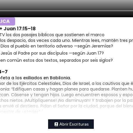
LICA
+ Juan 17:15–18
V los dos pasajes bíblicos que sostienen el marco
los despacio, dos veces cada uno. Mientras lees, mantén tres pr
 Dios al pueblo en territorio adverso —según Jeremías?
 Jesús al Padre por sus discípulos —según Juan 17?
en común estos dos textos, separados por seis siglos?
4–7
feta a los exiliados en Babilonia.
ñor de los Ejércitos Celestiales, Dios de Israel, a los cautivos que 
lonia: “Edifiquen casas y hagan planes para quedarse. Planten 
zcan. Cásense y tengan hijos. Luego encuentren esposos y espos
s nietos. ¡Multiplíquense! ¡No disminuyan! Y trabajen por la pa
 envié al destierro. Pidan al Señor por la ciudad, porque del bien
nestar de ustedes”. '
Abrir Escrituras