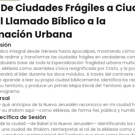
: De Ciudades Frágiles a Ci
l Llamado Bíblico a la
mación Urbana
sión
blico integral desde Génesis hasta Apocalipsis, mostrando cómo 
e redimir y transformar las ciudades frágiles en verdaderas c
cabulario base de toda la Especialización: fragilidad urbana mult
, ekklesia como asamblea cívica resignificada por Cristo, y la p
ndrá al líder durante los doce módulos. A través del contraste 
e aprende a leer su propia ciudad bíblicamente, identifica los ras
 territorio, y produce un primer Mapa Inicial del Territorio que 
 programa.
rsal
y qué anticipos de la Nueva Jerusalén reconozco en mi ciudad 
 su shalom aquí —como ekklesia, de forma fiel, pública y humil
cífica de Sesión
co de la ciudad —de Babel a la Nueva Jerusalén— identificando lo
 de una ciudad de Shalom, reinterpretar el rol de la ekklesia com