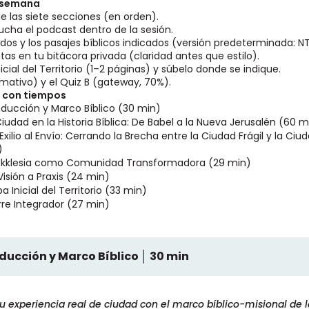
a semana
de las siete secciones (en orden).
cucha el podcast dentro de la sesión.
ados y los pasajes bíblicos indicados (versión predeterminada: N
as en tu bitácora privada (claridad antes que estilo).
ial del Territorio (1–2 páginas) y súbelo donde se indique.
rmativo) y el Quiz B (gateway, 70%).
s con tiempos
oducción y Marco Bíblico (30 min)
iudad en la Historia Bíblica: De Babel a la Nueva Jerusalén (60 m
xilio al Envío: Cerrando la Brecha entre la Ciudad Frágil y la Ciu
)
 Ekklesia como Comunidad Transformadora (29 min)
isión a Praxis (24 min)
 Inicial del Territorio (33 min)
rre Integrador (27 min)
oducción y Marco Bíblico │ 30 min
 experiencia real de ciudad con el marco bíblico-misional de la