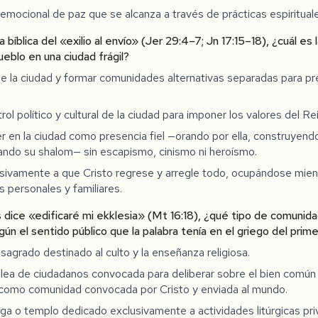
emocional de paz que se alcanza a través de prácticas espirituale
a bíblica del «exilio al envío» (Jer 29:4–7; Jn 17:15–18), ¿cuál es
ueblo en una ciudad frágil?
de la ciudad y formar comunidades alternativas separadas para pr
ol político y cultural de la ciudad para imponer los valores del Re
 en la ciudad como presencia fiel —orando por ella, construyendo
ando su shalom— sin escapismo, cinismo ni heroísmo.
sivamente a que Cristo regrese y arregle todo, ocupándose mien
s personales y familiares.
 dice «edificaré mi ekklesia» (Mt 16:18), ¿qué tipo de comunid
ún el sentido público que la palabra tenía en el griego del prime
 sagrado destinado al culto y la enseñanza religiosa.
ea de ciudadanos convocada para deliberar sobre el bien común d
a como comunidad convocada por Cristo y enviada al mundo.
ga o templo dedicado exclusivamente a actividades litúrgicas pri