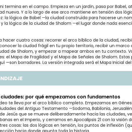
 ni termina en el campo. Empieza en un jardín, pasa por Babel, at
d nueva. Y a lo largo de ese arco mantiene en tensión dos lóg
ez: la lógica de Babel —la ciudad construida para hacerse un no
y la lógica de la ciudad de Shalom —el lugar donde nada esenci
a hacer cuatro cosas: recorrer el arco bíblico de la ciudad, reci
onocer la ciudad frágil en tu propio territorio, recibir un marco 
iudad de Shalom, y empezar a mapear ambos en tu contexto. Va
es: el Mapa de Fragilidad y el Mapa de Señales de Shalom. Estas p
 —son borradores. La versión integrada será el Mapa Inicial del T
ENDIZAJE
s ciudades: por qué empezamos con fundamentos
deo te lleva por el arco bíblico completo. Empezamos en Génesis
iudades del Antiguo Testamento —Sodoma, Babilonia, Jerusalén
o de Jesús que se mueve deliberadamente hacia las ciudades,
rbanas en el Imperio, y cerramos en Apocalipsis 21 con la visión 
tres cosas: las dos lógicas en tensión, los puntos de inflexión 
ección hacia donde apunta toda la historia.