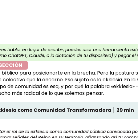
eres hablar en lugar de escribir, puedes usar una herramienta ex
mo ChatGPT, Claude, o la dictación de tu dispositivo) y pegar el 
 SECCIÓN
 bíblico para posicionarte en la brecha. Pero la postura 
 colectivo que la encarne. Ese sujeto es la ekklesia. En la
po de comunidad es esa, y por qué la palabra «ekklesia» 
ho más radical de lo que solemos pensar.
 Ekklesia como Comunidad Transformadora │ 29 min
tar el rol de la ekklesia como comunidad pública convocada por
rnar señales del Reino en su territorio, afianzando así tu com