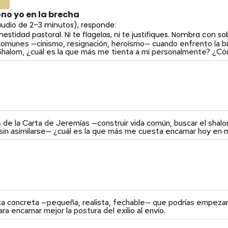
3
no yo en la brecha
audio de 2–3 minutos), responde:
stidad pastoral. Ni te flagelas, ni te justifiques. Nombra con so
comunes —cinismo, resignación, heroísmo— cuando enfrento la br
e Shalom, ¿cuál es la que más me tienta a mí personalmente? ¿C
s de la Carta de Jeremías —construir vida común, buscar el shalo
in asimilarse— ¿cuál es la que más me cuesta encarnar hoy en m
ica concreta —pequeña, realista, fechable— que podrías empezar 
a encarnar mejor la postura del exilio al envío.