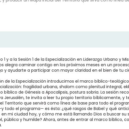
o, y producir un Mapa Inicial del Territorio que sirva como línea 
 1 y a la Sesión 1 de la Especialización en Liderazgo Urbano y Mis
os alegra caminar contigo en los próximos meses en un proces
zgo y ayudarte a participar con mayor claridad en el bien de tu c
ón de la Especialización introducimos el marco bíblico-teológico
cialización: fragilidad urbana, shalom como plenitud integral, e
 bíblico de Génesis a Apocalipsis, postura sobria. La sesión reco
a Jerusalén, te invita a leer tu propio territorio bíblicamente, y
del Territorio que servirá como línea de base para todo el progr
—y todo el programa— es ésta: ¿qué rasgos de Babel y qué antic
o en mi ciudad hoy, y cómo me está llamando Dios a buscar s
iel, pública y humilde? Ahora, antes de entrar al marco bíblico
.