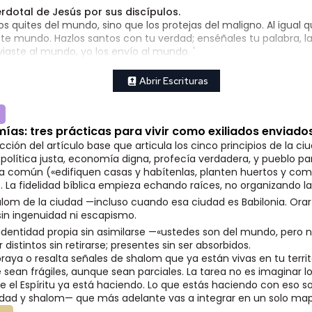
rdotal de Jesús por sus discípulos.
os quites del mundo, sino que los protejas del maligno. Al igual q
e mundo. Hazlos santos con tu verdad; enséñales tu palabra, la 
aste al mundo, yo los envío al mundo. '
Abrir Escrituras
ías: tres prácticas para vivir como exiliados enviado
cción del artículo base que articula los cinco principios de la c
, política justa, economía digna, profecía verdadera, y pueblo pa
da común («edifiquen casas y habítenlas, planten huertos y com
. La fidelidad bíblica empieza echando raíces, no organizando la 
alom de la ciudad —incluso cuando esa ciudad es Babilonia. Orar 
 sin ingenuidad ni escapismo.
identidad propia sin asimilarse —«ustedes son del mundo, pero 
distintos sin retirarse; presentes sin ser absorbidos.
raya o resalta señales de shalom que ya están vivas en tu terr
ean frágiles, aunque sean parciales. La tarea no es imaginar lo
que el Espíritu ya está haciendo. Lo que estás haciendo con eso s
idad y shalom— que más adelante vas a integrar en un solo ma