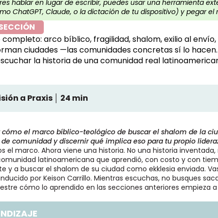
eres hablar en lugar de escribir, puedes usar una herramienta ex
mo ChatGPT, Claude, o la dictación de tu dispositivo) y pegar el 
 SECCIÓN
completo: arco bíblico, fragilidad, shalom, exilio al envío, 
rman ciudades —las comunidades concretas sí lo hacen. E
scuchar la historia de una comunidad real latinoamerica
isión a Praxis │ 24 min
cómo el marco bíblico-teológico de buscar el shalom de la ci
 de comunidad y discernir qué implica eso para tu propio liderazg
s el marco. Ahora viene una historia. No una historia inventada, 
 comunidad latinoamericana que aprendió, con costo y con tiemp
nte y a buscar el shalom de su ciudad como ekklesia enviada. Va
ducido por Keison Carrillo. Mientras escuchas, no busques saca
muestre cómo lo aprendido en las secciones anteriores empieza 
ENDIZAJE