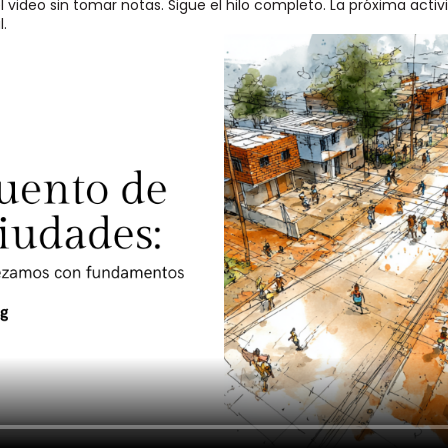
l video sin tomar notas. Sigue el hilo completo. La próxima acti
l.